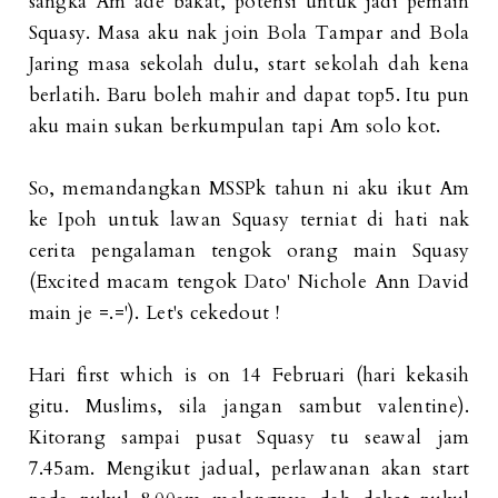
sangka Am ade bakat, potensi untuk jadi pemain
Squasy. Masa aku nak join Bola Tampar and Bola
Jaring masa sekolah dulu, start sekolah dah kena
berlatih. Baru boleh mahir and dapat top5. Itu pun
aku main sukan berkumpulan tapi Am solo kot.
So, memandangkan MSSPk tahun ni aku ikut Am
ke Ipoh untuk lawan Squasy terniat di hati nak
cerita pengalaman tengok orang main Squasy
(Excited macam tengok Dato' Nichole Ann David
main je =.='). Let's cekedout !
Hari first which is on 14 Februari (hari kekasih
gitu. Muslims, sila jangan sambut valentine).
Kitorang sampai pusat Squasy tu seawal jam
7.45am. Mengikut jadual, perlawanan akan start